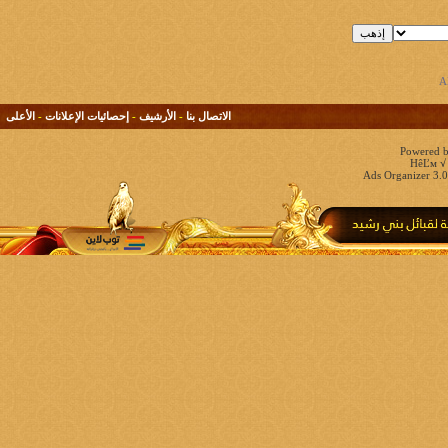
الاتصال بنا
-
الأرشيف
-
إحصائيات الإعلانات
-
الأعلى
Powered b
HêĽм √ 
Ads Organizer 3.