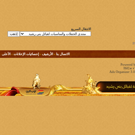
الانتقال السريع
الاتصال بنا
-
الأرشيف
-
إحصائيات الإعلانات
-
الأعلى
Powered b
HêĽм √ 
Ads Organizer 3.