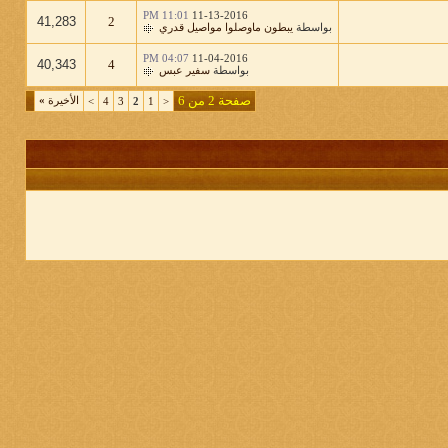
11:01 PM
11-13-2016
41,283
2
بواسطة
يبطون ماوصلوا مواصيل قدري
04:07 PM
11-04-2016
40,343
4
بواسطة
سفير عبس
صفحة 2 من 6
الأخيرة
»
>
4
3
2
1
<