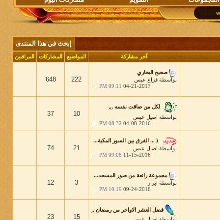
إبحث في هذا المنتدى
آخر مشاركة
المواضيع
المشاركات
المراقبين
صحيح البخاري
648
222
بواسطة
فزاع عبس
09:11 PM
04-21-2017
لكل من ضاقت نفسه ,,,
37
10
بواسطة
اصيل عبس
08:32 PM
04-08-2016
( ... الفرق بين السور المكية...
74
21
بواسطة
اصيل عبس
09:08 PM
11-15-2016
مجموعة رائعة من صور المسجد...
12
3
بواسطة
ابرار
10:19 PM
09-24-2016
فضل العشر الاواخر من رمضان ,,
23
15
بواسطة
اصيل عبس