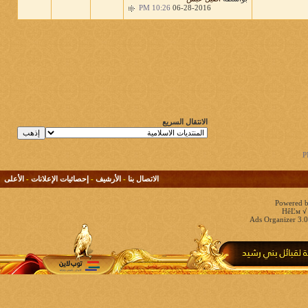
10:26 PM
06-28-2016
الانتقال السريع
الاتصال بنا
-
الأرشيف
-
إحصائيات الإعلانات
-
الأعلى
Powered b
HêĽм √ 
Ads Organizer 3.