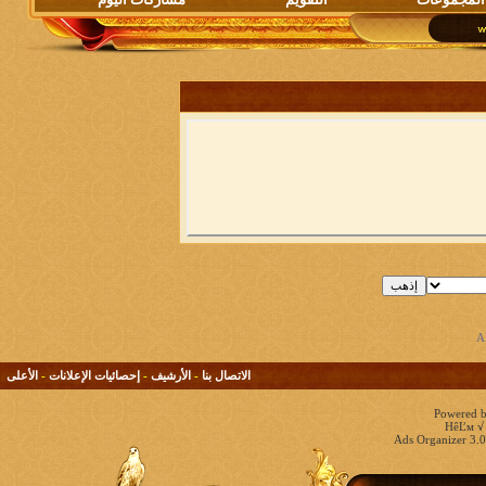
الاتصال بنا
-
الأرشيف
-
إحصائيات الإعلانات
-
الأعلى
Powered b
HêĽм √ 
Ads Organizer 3.