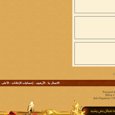
الاتصال بنا
-
الأرشيف
-
إحصائيات الإعلانات
-
الأعلى
Powered b
HêĽм √ 
Ads Organizer 3.