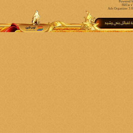
Powered b
HêĽм √ 
Ads Organizer 3.