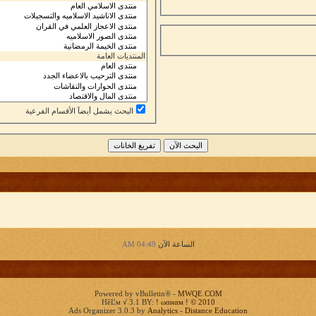
البحث يشمل أيضآ الأقسام الفرعية
الساعة الآن
04:49 AM
Powered by vBulletin® -
MWQE.COM
HêĽм √ 3.1 BY:
! ωαнαм ! © 2010
Ads Organizer 3.0.3 by
Analytics
-
Distance Education