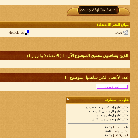
مواقع النشر (المفضلة)
del.icio.us
Digg
الذين يشاهدون محتوى الموضوع الآن : 1
( الأعضاء 0 والزوار 1)
عدد الأعضاء الذين شاهدوا الموضوع : 1
تعليمات المشاركة
لا تستطيع
إضافة مواضيع جديدة
لا تستطيع
الرد على المواضيع
لا تستطيع
إرفاق ملفات
لا تستطيع
تعديل مشاركاتك
is
BB code
متاحة
الابتسامات
متاحة
كود [IMG]
متاحة