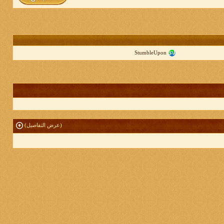
StumbleUpon
(
عرض التفاصيل
)