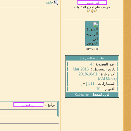
حكمه
مراقب عام لجميع المنتديات
بيانات اضافيه [
+
]
رقم العضوية :
4
تاريخ التسجيل :
Mar 2015
أخر زيارة :
01-10-2018
(05:07 AM)
المشاركات :
311 [
+
]
التقييم :
10
لوني المفضل :
Cadetblue
توقيع :