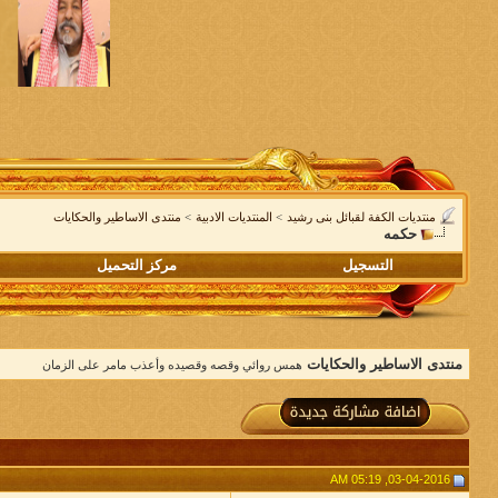
منتديات الكفة لقبائل بنى رشيد
>
المنتديات الادبية
>
منتدى الاساطير والحكايات
حكمه
التسجيل
مركز التحميل
منتدى الاساطير والحكايات
همس روائي وقصه وقصيده وأعذب مامر على الزمان
03-04-2016, 05:19 AM