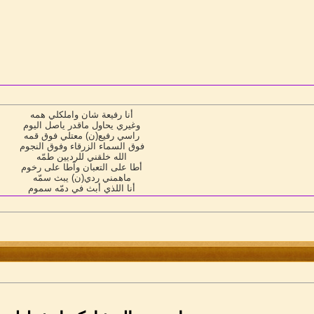
أنا رفيعة شان واملكلي همه
وغيري يحاول ماقدر ياصل اليوم
راسي رفيع(ن) معتلي فوق قمه
فوق السماء الزرقاء وفوق النجوم
الله خلقني للرديين طمّه
أطا على التعبان وآطا على رخوم
ماهمني ردي(ن) يبث سمّه
أنا اللذي أبث في دمّه سموم