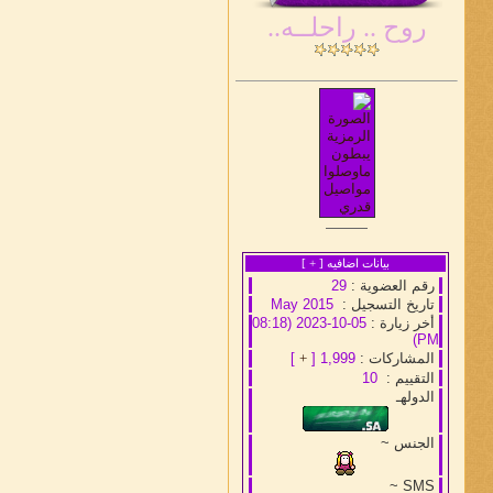
روح .. راحلــه..
بيانات اضافيه [
+
]
رقم العضوية :
29
تاريخ التسجيل :
May 2015
أخر زيارة :
05-10-2023 (08:18
PM)
المشاركات :
1,999 [
+
]
التقييم :
10
الدولهـ
الجنس ~
آدم إن لم أكن
من محآرمك
SMS ~