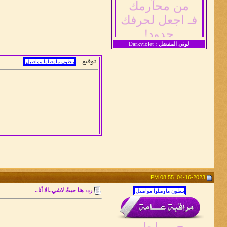
فـ اجعل لحرفك
حدود!
لوني المفضل :
Darkviolet
توقيع :
04-16-2023, 08:55 PM
رد: هنا حيثُ لاشي..الا أنا..