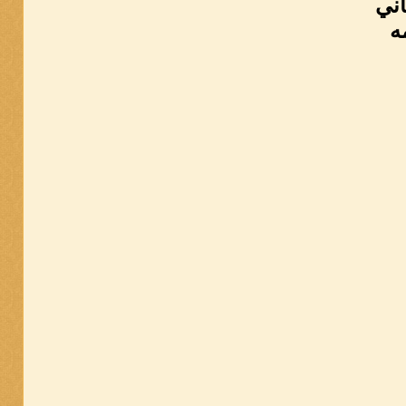
اني
ه