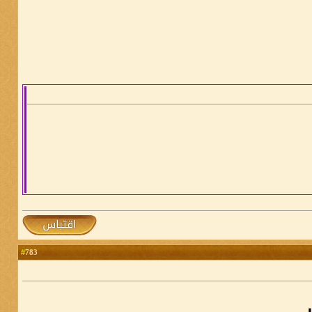
783
#