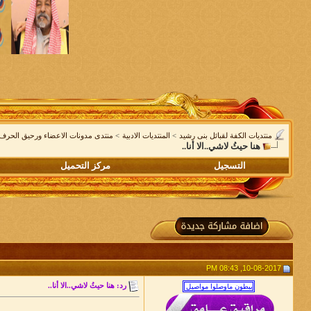
منتديات الكفة لقبائل بنى رشيد
>
المنتديات الادبية
>
منتدى مدونات الاعضاء ورحيق الحرف
هنا حيثُ لاشي..الا أنا..
التسجيل
مركز التحميل
10-08-2017, 08:43 PM
رد: هنا حيثُ لاشي..الا أنا..