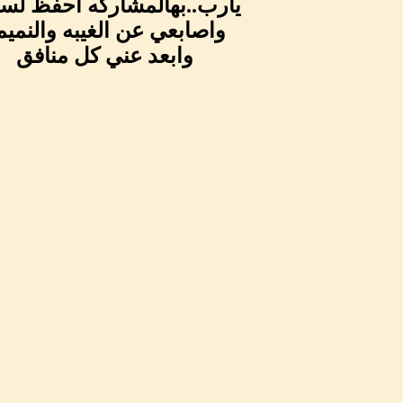
يارب..بهالمشاركه احفظ لس
واصابعي عن الغيبه والنميم
وابعد عني كل منافق