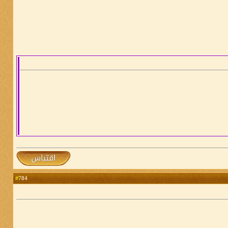
784
#