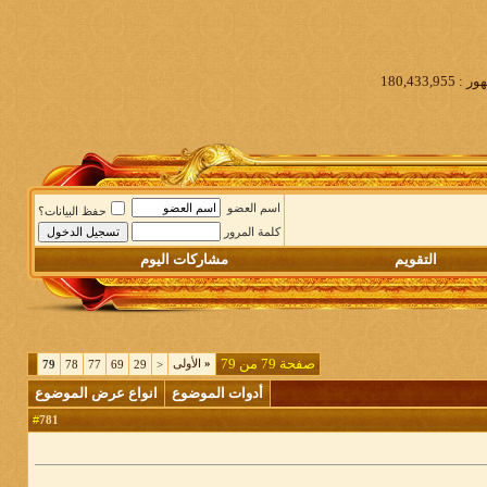
اسم العضو
حفظ البيانات؟
كلمة المرور
التقويم
مشاركات اليوم
صفحة 79 من 79
«
الأولى
79
78
77
69
29
<
أدوات الموضوع
انواع عرض الموضوع
781
#