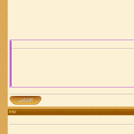
782
#