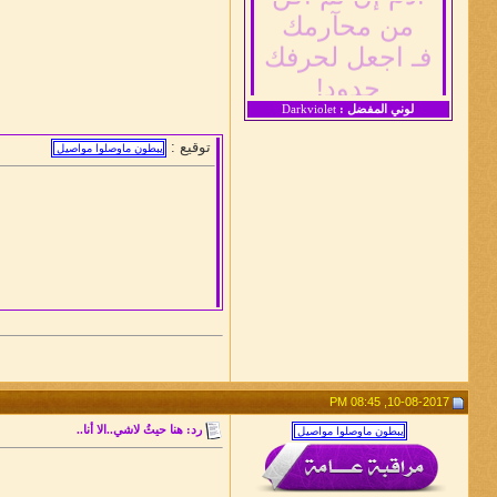
فـ اجعل لحرفك
حدود!
لوني المفضل :
Darkviolet
توقيع :
10-08-2017, 08:45 PM
رد: هنا حيثُ لاشي..الا أنا..