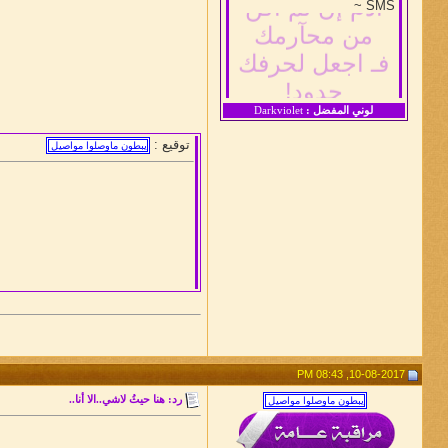
من محآرمك
SMS ~
فـ اجعل لحرفك
حدود!
لوني المفضل :
Darkviolet
توقيع :
10-08-2017, 08:43 PM
رد: هنا حيثُ لاشي..الا أنا..