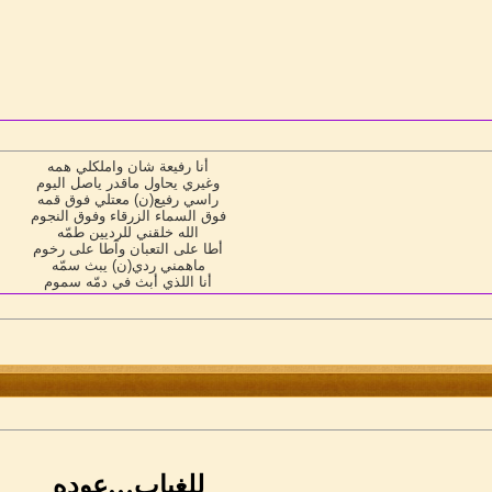
أنا رفيعة شان واملكلي همه
وغيري يحاول ماقدر ياصل اليوم
راسي رفيع(ن) معتلي فوق قمه
فوق السماء الزرقاء وفوق النجوم
الله خلقني للرديين طمّه
أطا على التعبان وآطا على رخوم
ماهمني ردي(ن) يبث سمّه
أنا اللذي أبث في دمّه سموم
للغياب…عوده