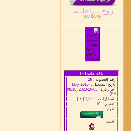
روح .. راحلــه..
بيانات اضافيه [
+
]
رقم العضوية :
29
تاريخ التسجيل :
May 2015
أخر زيارة :
05-10-2023 (08:18
PM)
المشاركات :
1,999 [
+
]
التقييم :
10
الدولهـ
الجنس ~
آدم إن لم أكن