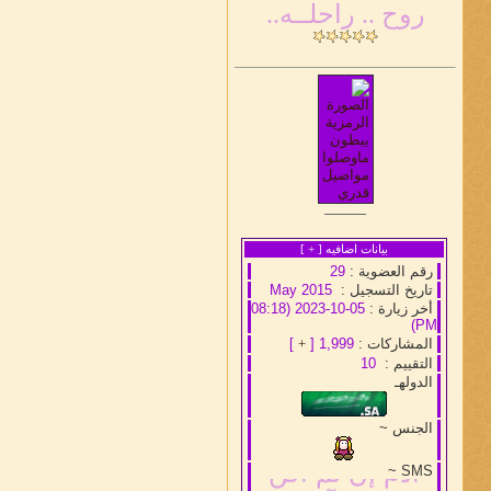
روح .. راحلــه..
بيانات اضافيه [
+
]
رقم العضوية :
29
تاريخ التسجيل :
May 2015
أخر زيارة :
05-10-2023 (08:18
PM)
المشاركات :
1,999 [
+
]
التقييم :
10
الدولهـ
الجنس ~
آدم إن لم أكن
من محآرمك
SMS ~