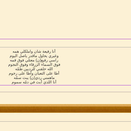
أنا رفيعة شان واملكلي همه
وغيري يحاول ماقدر ياصل اليوم
راسي رفيع(ن) معتلي فوق قمه
فوق السماء الزرقاء وفوق النجوم
الله خلقني للرديين طمّه
أطا على التعبان وآطا على رخوم
ماهمني ردي(ن) يبث سمّه
أنا اللذي أبث في دمّه سموم