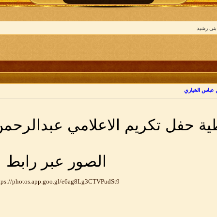
بنى رشيد
 عباس الخياري
ية حفل تكريم الاعلامي عبدالرحم
الصور عبر رابط
tps://photos.app.goo.gl/e6ag8Lg3CTVPudSt9