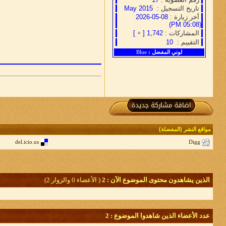
تاريخ التسجيل :
May 2015
أخر زيارة :
08-05-2026
(05:08 PM)
المشاركات :
1,742 [
+
]
التقييم :
10
لوني المفضل :
Blue
مواقع النشر (المفضلة)
del.icio.us
Digg
الذين يشاهدون محتوى الموضوع الآن : 2
( الأعضاء 0 والزوار 2)
عدد الأعضاء الذين شاهدوا الموضوع : 2